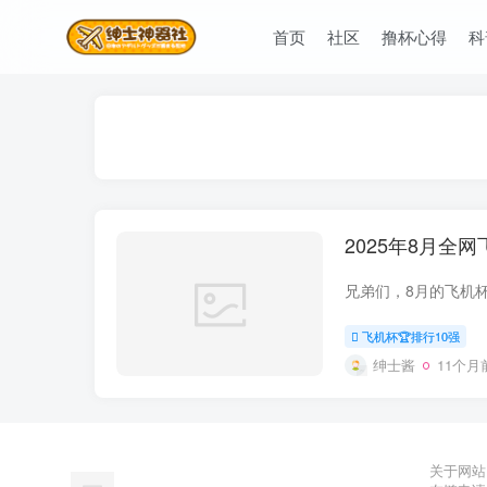
首页
社区
撸杯心得
科
2025年8月全
飞机杯🏆排行10强
绅士酱
11个月
关于网站