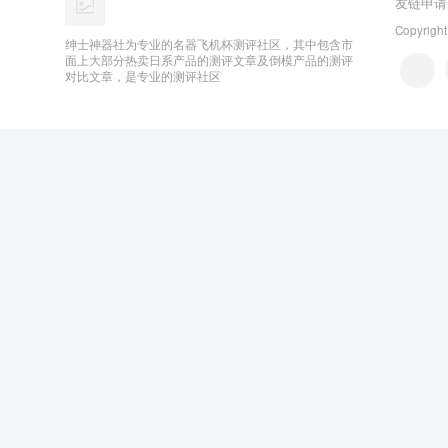
友链申请
Copyright
绅士神器社为专业的名器飞机杯测评社区，其中包含市
面上大部分热卖日系产品的测评文章及倒模产品的测评
对比文章，是专业的测评社区