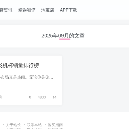
普资讯
精选测评
淘宝店
APP下载
2025年09月的文章
网飞机杯销量排行榜
兄弟们，8月的飞机杯市场真是热闹。无论你是偏爱 二次元幻想，还是追求 仿真慢玩，都能在榜单里找到归属。本期数据统计周期为 2025年8月1日—8月31日，数据源自天猫、京东等主流电商平台 + 绅士...
前
0
4830
14
关于站长
联系本站
购买指南