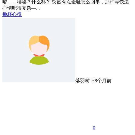
嘟……嘟嘟？什么杯？ 突然有点羞耻怎么回事，那种等快递
心情吧很复杂—...
撸杯心得
落羽树下
8个月前
0