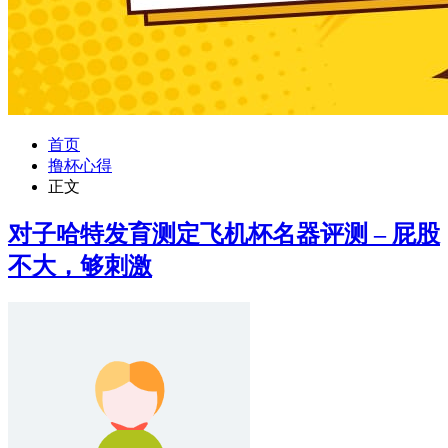
首页
撸杯心得
正文
对子哈特发育测定飞机杯名器评测 – 屁股
不大，够刺激