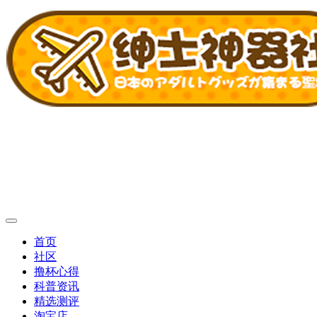
首页
社区
撸杯心得
科普资讯
精选测评
淘宝店