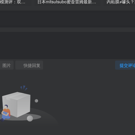
KUKI 芽衣美尻臀模测评：双通道体验，社长实测分享
日本mitsutsubo蜜壶雷姆最新飞机杯推荐及测评
图片
快捷回复
提交评