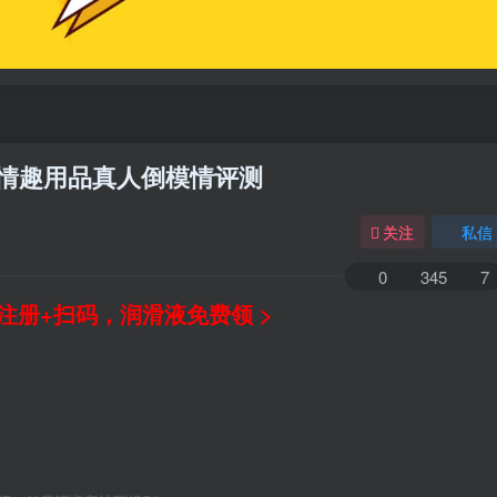
男性情趣用品真人倒模情评测
关注
私信
0
345
7
注册+扫码，润滑液免费领 >