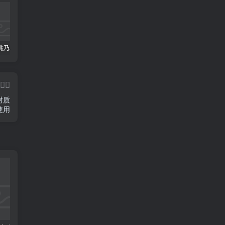
日本Kuki桃乃花好用的男用阴臀飞机杯推荐
mitsutsubo蜜壶奈子屁股倒模飞机杯的使用注意事项
阴臀飞机杯推荐哪个品牌好—-日本mitsutsubo蜜壶御姐初代
材质
使用