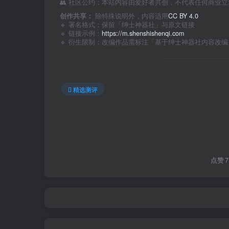
👥 社区公约：本站内容由爱好者共创，不代表任何商业
创作共享：
除特殊说明外，内容适用
CC BY 4.0
🔹 署名格式：保留「绅士神器社」与原文链接
🔹 链接示例：
https://m.shenshishenqi.com
🔹 衍生限制：改编作品需标注「基于绅士神器社内容改编
精选测评
点赞
7