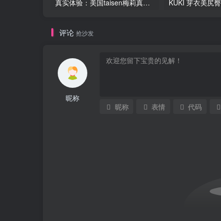
真实体验：美国taisen梅莉真人阴臀倒模飞机杯
评论
抢沙发
昵称
昵称
表情
代码