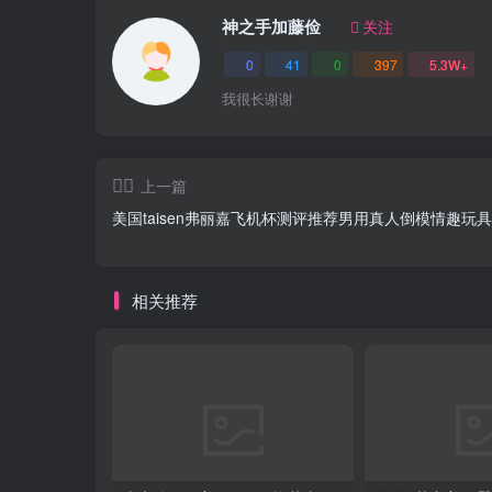
神之手加藤俭
关注
0
41
0
397
5.3W+
我很长谢谢
上一篇
美国taisen弗丽嘉飞机杯测评推荐男用真人倒模情趣玩
相关推荐