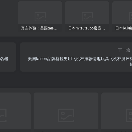
真实体验：美国taisen梅莉真人阴臀倒模飞机杯
日本mitsutsubo蜜壶雷姆最新飞机杯推荐及测评
下一篇
具名器
美国taisen品牌赫拉男用飞机杯推荐情趣玩具飞机杯测评