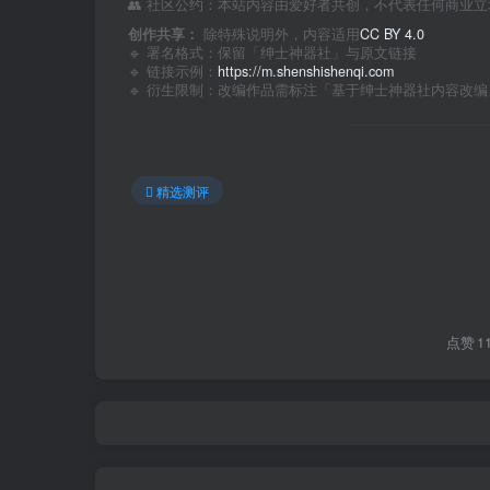
👥 社区公约：本站内容由爱好者共创，不代表任何商业
创作共享：
除特殊说明外，内容适用
CC BY 4.0
🔹 署名格式：保留「绅士神器社」与原文链接
🔹 链接示例：
https://m.shenshishenqi.com
🔹 衍生限制：改编作品需标注「基于绅士神器社内容改编
精选测评
点赞
1