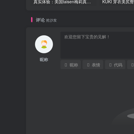
真实体验：美国taisen梅莉真人阴臀倒模飞机杯
评论
抢沙发
昵称
昵称
表情
代码