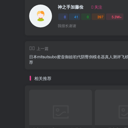
神之手加藤俭
关注
0
41
0
397
5.3W+
我很长谢谢
上一篇
日本mitsutsubo蜜壶御姐初代阴臀倒模名器真人测评飞
荐
相关推荐