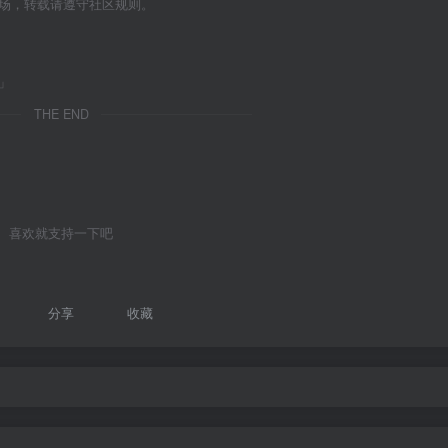
立场，转载请遵守社区规则。
」
THE END
喜欢就支持一下吧
1
分享
收藏