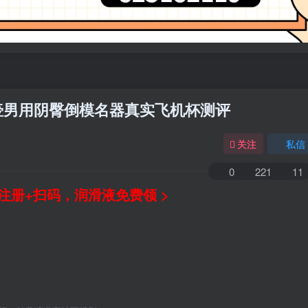
的蜜壶男用阴臀倒模名器真实飞机杯测评
关注
私信
0
221
11
注册+扫码，润滑液免费领 >