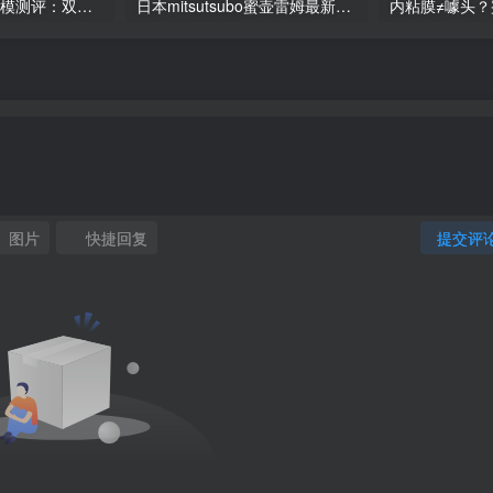
KUKI 芽衣美尻臀模测评：双通道体验，社长实测分享
日本mitsutsubo蜜壶雷姆最新飞机杯推荐及测评
图片
快捷回复
提交评