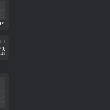
日本Kuki桃乃花好用的男用阴臀飞机杯推荐
mitsutsubo蜜壶奈子屁股倒模飞机杯的使用注意事项
阴臀飞机杯推荐哪个品牌好—-日本mitsutsubo蜜壶御姐初代
评使
视频