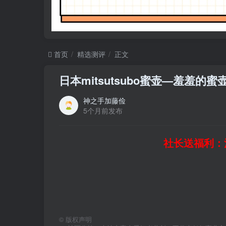
首页
精选测评
正文
日本mitsutsubo蜜壶—羞羞
神之手加藤俭
5个月前发布
社长送福利：
©
版权声明