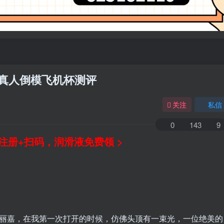
器真人倒模飞机杯测评
关注
私信
0
143
9
注册+扫码，润滑液免费领 >
款弗丽嘉，在我第一次打开的时候，仿佛头顶有一束光，一位绝美的