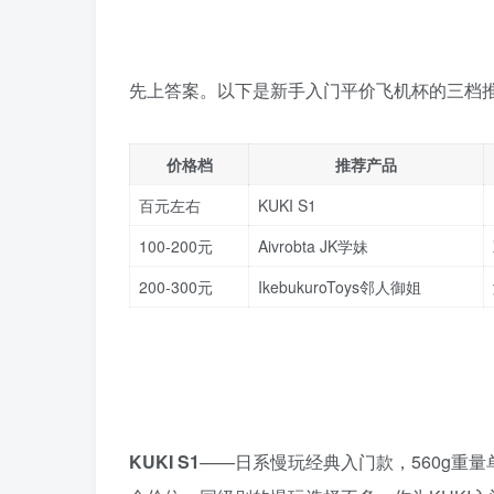
先上答案。以下是新手入门平价飞机杯的三档推荐
价格档
推荐产品
百元左右
KUKI S1
100-200元
Aivrobta JK学妹
200-300元
IkebukuroToys邻人御姐
KUKI S1
——日系慢玩经典入门款，560g重