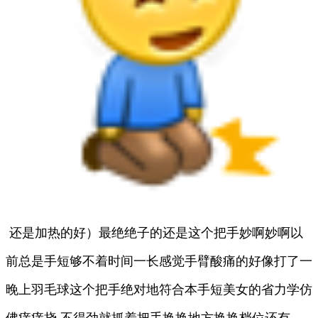
还是加热的好）最绝绝子的还是这个把手妙啊妙啊以
前总是手短够不着时间一长感觉手臂酸痛的好像打了一
晚上羽毛球这个把手绝对地符合本手短美女的省力学仿
佛痒痒挠 不得劲就抓着把手换换地方换换档位还有