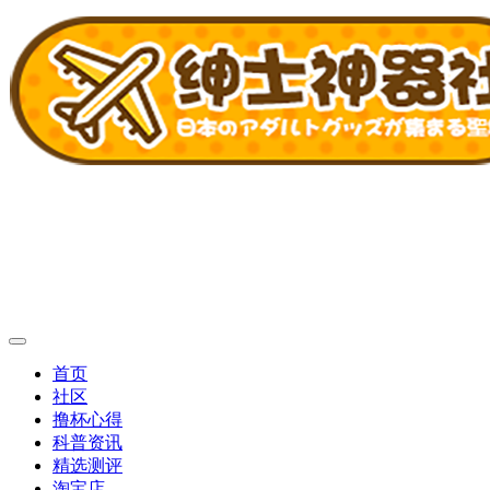
首页
社区
撸杯心得
科普资讯
精选测评
淘宝店