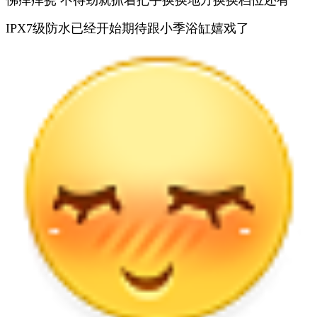
IPX7级防水已经开始期待跟小季浴缸嬉戏了