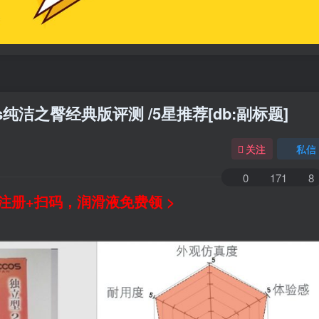
s纯洁之臀经典版评测 /5星推荐[db:副标题]
关注
私信
0
171
8
注册+扫码，润滑液免费领 >