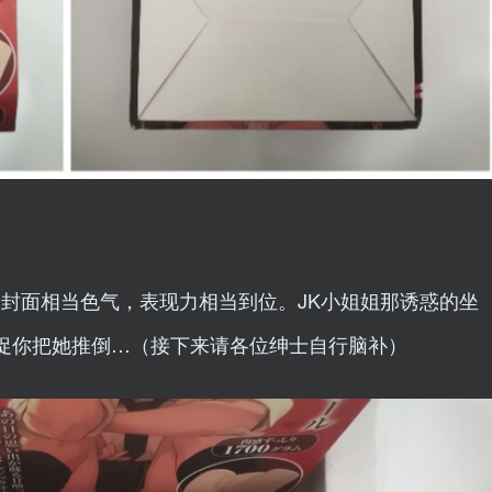
准，封面相当色气，表现力相当到位。JK小姐姐那诱惑的坐
促你把她推倒…（接下来请各位绅士自行脑补）