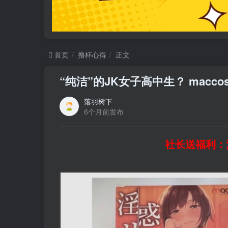
首页
撸杯心得
正文
“纯洁”的JK女子高中生？ macco
落羽树下
6个月前发布
社长送福利：