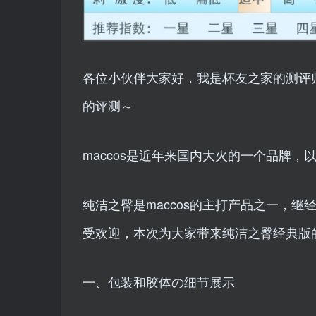
各位小伙伴大家好，我是杯友之家的测评师
的评测～
maccos是近年来国内大火的一个品牌
纯洁之臀是maccos的主打产品之一，
受欢迎，本次为大家带来纯洁之臀经典版
一、包装和胶体の细节展示