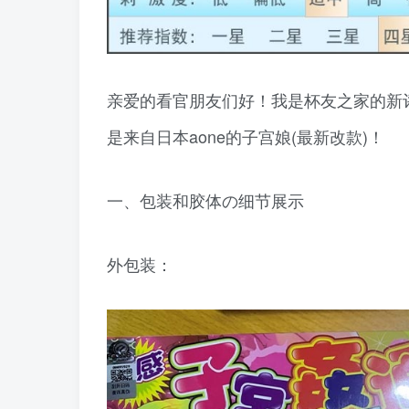
亲爱的看官朋友们好！我是杯友之家的新评
是来自日本aone的子宫娘(最新改款)！
一、包装和胶体の细节展示
外包装：