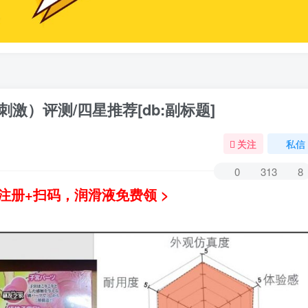
刺激）评测/四星推荐[db:副标题]
关注
私信
0
313
8
注册+扫码，润滑液免费领 >