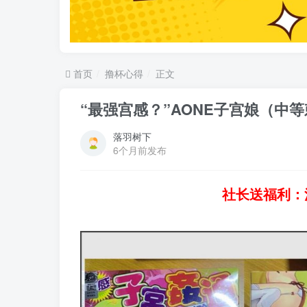
首页
撸杯心得
正文
“最强宫感？”AONE子宫娘（中等
落羽树下
6个月前发布
社长送福利：