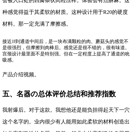
会被入口处的四瓣条状肉粒压榨。体验会有点酥麻。这
种感觉得益于其柔软的材质。这种设计用于R20的硬度
材料。那一定充满了摩擦感。
接近JJ到通道中间后，是一块布满颗粒的肉。蘑菇头的感觉不
是很强烈，但摩擦到肉棒后。感觉还是很不错的，很有味道。
宫颈设计最里面不是特别强。但在一定程度上提高了通道的吮
吸感。
产品介绍视频。
五、名器の总体评价总结和推荐指数
我射爆后。对于这款。我想他还是能负担得起天下一穴
这个名字的。业内很少有人能用如此柔软的材料创造出