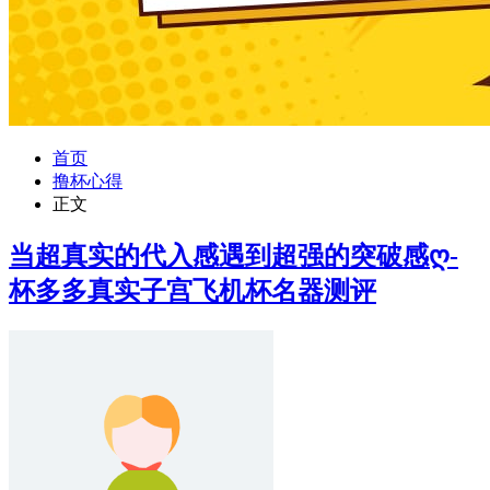
首页
撸杯心得
正文
当超真实的代入感遇到超强的突破感ღ-
杯多多真实子宫飞机杯名器测评