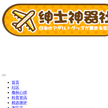
首页
社区
撸杯心得
科普资讯
精选测评
淘宝店