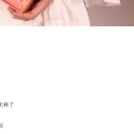
太棒了
前