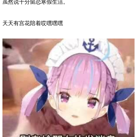
虽然说十分留恋寒假生活。
天天有宫花陪着哎嘿嘿嘿