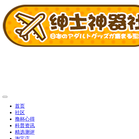
首页
社区
撸杯心得
科普资讯
精选测评
淘宝店