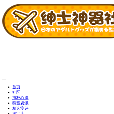
首页
社区
撸杯心得
科普资讯
精选测评
淘宝店