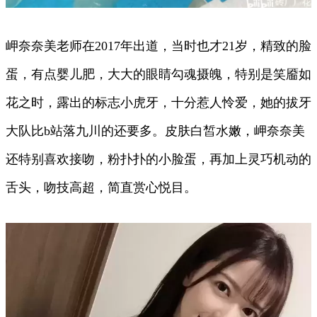
岬奈奈美老师在2017年出道，当时也才21岁，精致的脸
蛋，有点婴儿肥，大大的眼睛勾魂摄魄，特别是笑靥如
花之时，露出的标志小虎牙，十分惹人怜爱，她的拔牙
大队比b站落九川的还要多。皮肤白皙水嫩，岬奈奈美
还特别喜欢接吻，粉扑扑的小脸蛋，再加上灵巧机动的
舌头，吻技高超，简直赏心悦目。