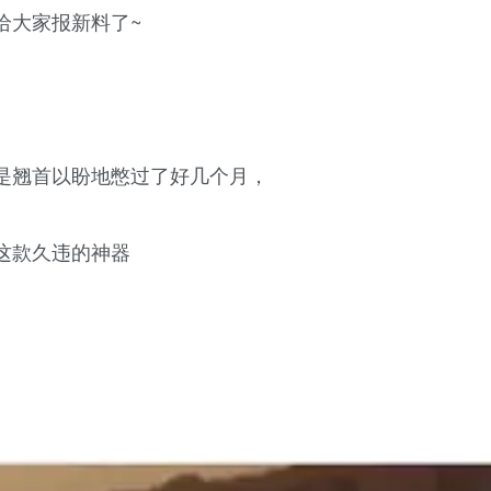
给大家报新料了~
是翘首以盼地憋过了好几个月，
这款久违的神器