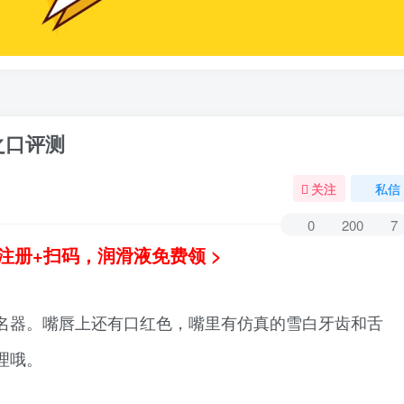
之口评测
关注
私信
0
200
7
注册+扫码，润滑液免费领 >
名器。嘴唇上还有口红色，嘴里有仿真的雪白牙齿和舌
理哦。