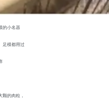
模的小名器
、足模都用过
痒
大颗的肉粒，