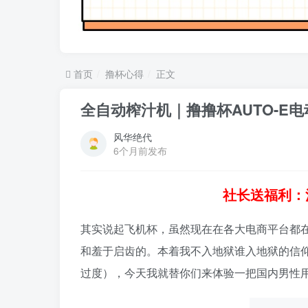
首页
撸杯心得
正文
全自动榨汁机｜撸撸杯AUTO-E
风华绝代
6个月前发布
社长送福利：
其实说起飞机杯，虽然现在在各大电商平台都
和羞于启齿的。本着我不入地狱谁入地狱的信
过度），今天我就替你们来体验一把国内男性用