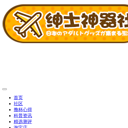
首页
社区
撸杯心得
科普资讯
精选测评
淘宝店