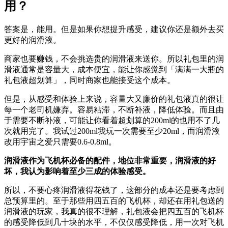
用？
答案是，能用。但是如果你想提升感受，建议你还是额外去买
更好的润滑液。
商家也要赚钱，不会挑选贵的润滑液来送你。所以礼包里的润
滑液通常是容量大，成本便宜，能让你感觉到「满满一大瓶的
礼包液超划算」，同时商家也能接受这个成本。
但是，从感受和体验上来说，容量大又廉价的礼包液真的很让
每一个老司机嫌弃。容易粘滞，不断补液，降低体验。而且由
于需要不断补液，可能让你看着超划算的200ml的也用不了几
次就用完了。我试过200ml我玩一次需要至少20ml，而润滑液
改用宇宙之爱只需要0.6-0.8ml。
润滑液作为飞机杯必备的配件，地位非常重要，润滑液的好
坏，我认为影响着至少三成的体验感受。
所以，不要心疼润滑液得花钱了，这部分的成本还是要考虑到
总预算里的。至于那些用四五百的飞机杯，却还在用礼包送的
润滑液的玩家，我真的很不理解，礼包液会把四五百的飞机杯
的感受降低到几十块的水平，不仅仅感受降低，用一次对飞机