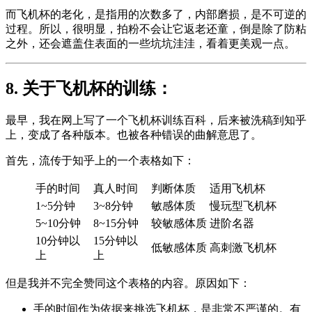
而飞机杯的老化，是指用的次数多了，内部磨损，是不可逆的
过程。所以，很明显，拍粉不会让它返老还童，倒是除了防粘
之外，还会遮盖住表面的一些坑坑洼洼，看着更美观一点。
8. 关于飞机杯的训练：
最早，我在网上写了一个飞机杯训练百科，后来被洗稿到知乎
上，变成了各种版本。也被各种错误的曲解意思了。
首先，流传于知乎上的一个表格如下：
手的时间
真人时间
判断体质
适用飞机杯
1~5分钟
3~8分钟
敏感体质
慢玩型飞机杯
5~10分钟
8~15分钟
较敏感体质
进阶名器
10分钟以
15分钟以
低敏感体质
高刺激飞机杯
上
上
但是我并不完全赞同这个表格的内容。原因如下：
手的时间作为依据来挑选飞机杯，是非常不严谨的。有