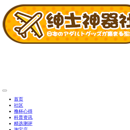
首页
社区
撸杯心得
科普资讯
精选测评
淘宝店