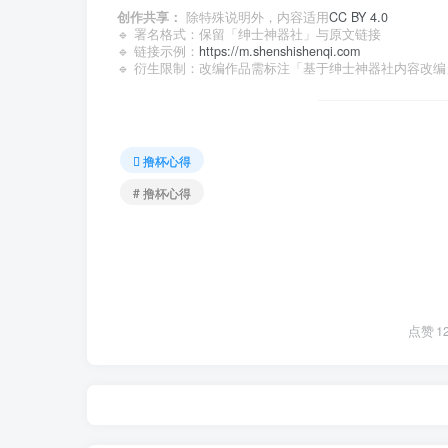
创作共享：
除特殊说明外，内容适用
CC BY 4.0
🔹 署名格式：保留「绅士神器社」与原文链接
🔹 链接示例：
https://m.shenshishenqi.com
🔹 衍生限制：改编作品需标注「基于绅士神器社内容改编
撸杯心得
# 撸杯心得
点赞
1