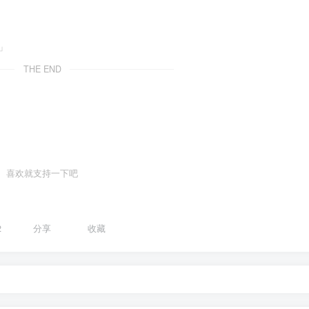
」
THE END
喜欢就支持一下吧
2
分享
收藏