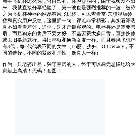
新手飞机杯怎么选适合自己的、体验舒服的，由于视频发不出
来，我就直接分享经验了，第一波也是强烈推荐的一波：被称
之为飞机杯神器的网易春风飞机杯，可以查看京·东旗舰店参
数和真实用户反馈，这里插一句，评论非常精彩，其实看评测
真不如看看差评，追评，这才是最客观的。电器类还是需要售
后，而且狗东的售后不要太
好
，不需要费太多口舌，直接换修
或以旧换新就行。换旧杯就
和
换新女友一样。而且春风飞机杯
有3代，每1代代表不同的女生（Lo丽、少妇、OfficeLady，不
同的选择，不同的紧致和弹性，像真人一样）
作为一只老婆出差，独守空房的人，终于可以肆无忌惮地给大
家献上高清！无码！套图！