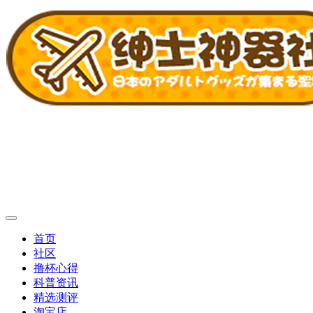
首页
社区
撸杯心得
科普资讯
精选测评
淘宝店