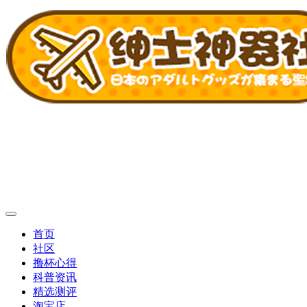
首页
社区
撸杯心得
科普资讯
精选测评
淘宝店