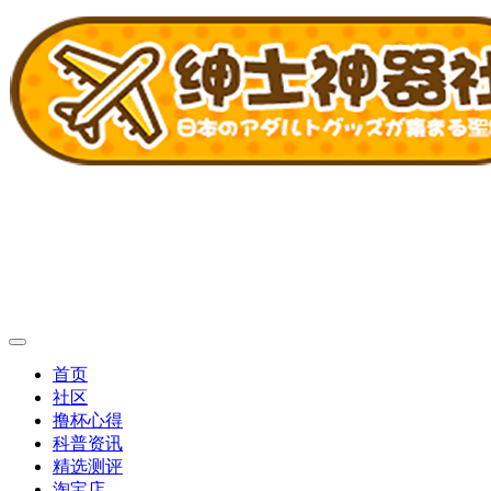
首页
社区
撸杯心得
科普资讯
精选测评
淘宝店