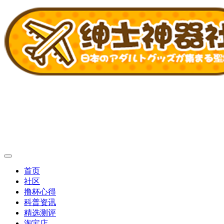
首页
社区
撸杯心得
科普资讯
精选测评
淘宝店