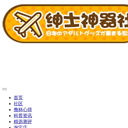
首页
社区
撸杯心得
科普资讯
精选测评
淘宝店