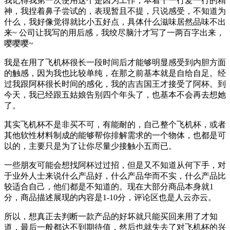
我记得我第一次使用这个是因为工作，本着干一行爱一行的精
神，我捏着鼻子尝试的，表现暂且不提，只说感受，不知道为
什么，我好像觉得就比小五好点，具体什么滋味居然品味不出
来~ 公司让我写的用后感，我绞尽脑汁才写了一两百字出来，
嘤嘤嘤~
我是在用了飞机杯很长一段时间后才能够明显感受到内胆方面
的触感，因为我也比较单纯，在那之前基本就是自给自足。经
过我跟阿杯很长时间的感化，我的吉吉国王才接受了阿杯。到
今天，我已经跟五姑娘告别四个年头了，也基本不会再去想她
了。
其实飞机杯不是非买不可，有能耐的，自己整个飞机杯，或者
其他软性材料制成的能够帮你排解需求的一个物体，也都是可
以的，主要只是为了让你尽量少接触小五而已。
一些朋友可能会想找阿杯过过招，但是又不知道从何下手，对
于业外人士来说什么产品好，什么产品华而不实，什么产品比
较适合自己，他们都是不知道的。现在大部分商品本身就1
分，商品描述展现的内容是1-10分，评论区也是人云亦云。
所以，想真正去判断一款产品的好坏就只能买回来用了才知
道，最后一般都达不到期待值，然后也就失去了对飞机杯的兴