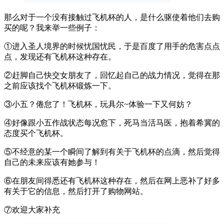
那么对于一个没有接触过飞机杯的人，是什么驱使着他们去购
买的呢？我来举一些例子：
①进入圣人境界的时候忧国忧民，于是百度了用手的危害点点
点，发现还有飞机杯这种存在。
②赶脚自己快交女朋友了，回忆起自己的战力情况，觉得在那
之前应该找个飞机杯锻炼一下。
③小五？倦怠了！飞机杯，玩具尔~体验一下又何妨？
④好像跟小五作战状态每况愈下，死马当活马医，抱着希冀的
态度买个飞机杯。
⑤不经意的某一个瞬间了解到有关于飞机杯的点滴，然后觉得
自己的未来应该有她参与！
⑥在朋友间得悉还有飞机杯这种存在，然后在网上恶补了好多
有关于它的信息，然后打开了购物网站。
⑦欢迎大家补充