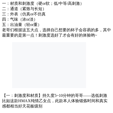
一：材质和刺激度（硬or软；低/中等/高刺激）
二：通道（紧致与长短）
三：外表（仿真or不仿真
四：气味（浓or淡）
五：出油量（轻or重）
老哥们根据这五大点，选择自己想要的杯子会容易的多，其中
最重要的是第一点！刺激度选好了才会有好的体验哟~
【一：刺激度和材质】持久度5~10分钟的哥哥——选低刺激
比如这款HMAX纯情乙女点，此款本人体验锻炼时间和真实
感都相当好天花板级别