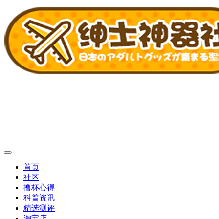
首页
社区
撸杯心得
科普资讯
精选测评
淘宝店